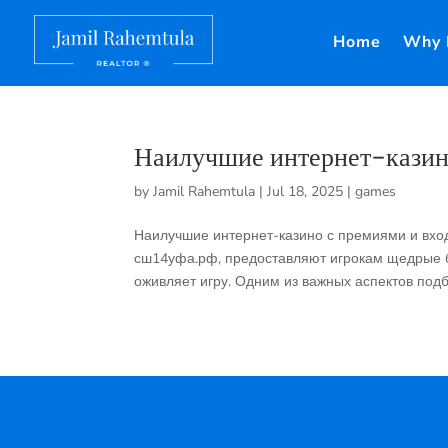
Home
Why 
Наилучшие интернет-казино
by
Jamil Rahemtula
|
Jul 18, 2025
|
games
Наилучшие интернет-казино с премиями и входо
сш14уфа.рф, предоставляют игрокам щедрые б
оживляет игру. Одним из важных аспектов подбо