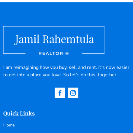
I am reimagining how you buy, sell and rent. It’s now easier
to get into a place you love. So let’s do this, together.
Quick Links
Home