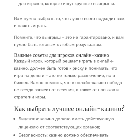
для игроков, которые ищут крупные выигрыши.
Вам нужно выбрать то, что лучше всего подходит вам,
и начать играть.
Помните, что выигрыш – это не гарантировано, и вам
нужно быть готовым к любым результатам.
Важные советы для игроков онлайн-казино
Каждый игрок, который решает играть в онлайн-
казино, должен быть готов к риску и понимать, что
игра на деньги – это не только развлечение, но и
бизнес. Важно помнить, что в онлайн-казино победа
не всегда зависит от везения, а также от навыков и
стратегии игры.
Как выбрать лучшее онлайн-казино?
Лицензия: казино должно иметь действующую
лицензию от соответствующих органов;
Безопасность: казино должно обеспечивать