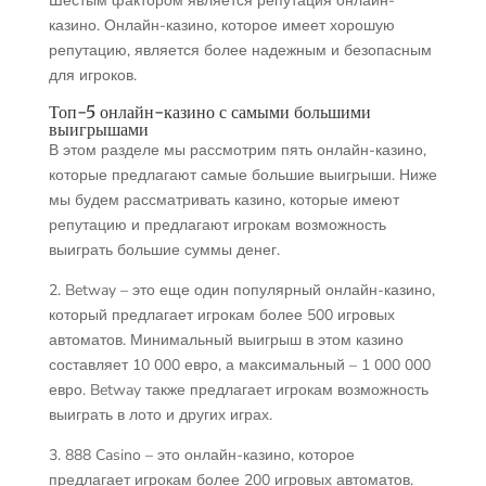
Шестым фактором является репутация онлайн-
казино. Онлайн-казино, которое имеет хорошую
репутацию, является более надежным и безопасным
для игроков.
Топ-5 онлайн-казино с самыми большими
выигрышами
В этом разделе мы рассмотрим пять онлайн-казино,
которые предлагают самые большие выигрыши. Ниже
мы будем рассматривать казино, которые имеют
репутацию и предлагают игрокам возможность
выиграть большие суммы денег.
2. Betway – это еще один популярный онлайн-казино,
который предлагает игрокам более 500 игровых
автоматов. Минимальный выигрыш в этом казино
составляет 10 000 евро, а максимальный – 1 000 000
евро. Betway также предлагает игрокам возможность
выиграть в лото и других играх.
3. 888 Casino – это онлайн-казино, которое
предлагает игрокам более 200 игровых автоматов.