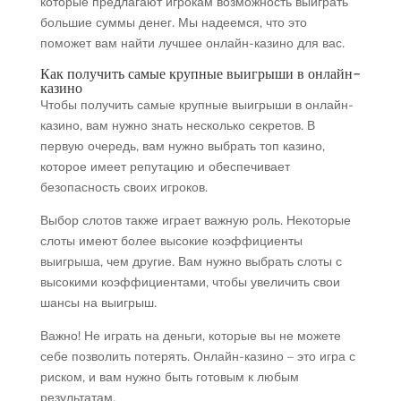
которые предлагают игрокам возможность выиграть
большие суммы денег. Мы надеемся, что это
поможет вам найти лучшее онлайн-казино для вас.
Как получить самые крупные выигрыши в онлайн-
казино
Чтобы получить самые крупные выигрыши в онлайн-
казино, вам нужно знать несколько секретов. В
первую очередь, вам нужно выбрать топ казино,
которое имеет репутацию и обеспечивает
безопасность своих игроков.
Выбор слотов также играет важную роль. Некоторые
слоты имеют более высокие коэффициенты
выигрыша, чем другие. Вам нужно выбрать слоты с
высокими коэффициентами, чтобы увеличить свои
шансы на выигрыш.
Важно! Не играть на деньги, которые вы не можете
себе позволить потерять. Онлайн-казино – это игра с
риском, и вам нужно быть готовым к любым
результатам.