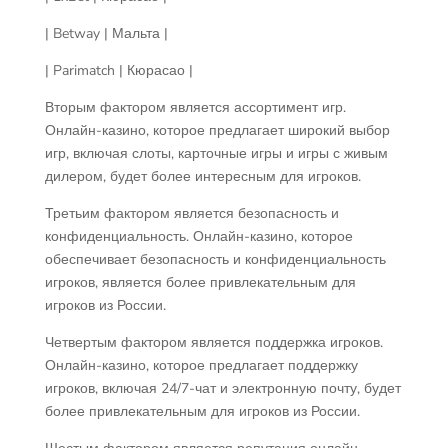
| Betway | Мальта |
| Parimatch | Кюрасао |
Вторым фактором является ассортимент игр.
Онлайн-казино, которое предлагает широкий выбор
игр, включая слоты, карточные игры и игры с живым
дилером, будет более интересным для игроков.
Третьим фактором является безопасность и
конфиденциальность. Онлайн-казино, которое
обеспечивает безопасность и конфиденциальность
игроков, является более привлекательным для
игроков из России.
Четвертым фактором является поддержка игроков.
Онлайн-казино, которое предлагает поддержку
игроков, включая 24/7-чат и электронную почту, будет
более привлекательным для игроков из России.