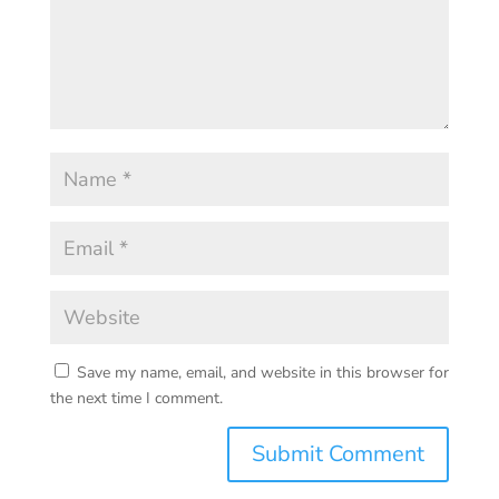
Save my name, email, and website in this browser for
the next time I comment.