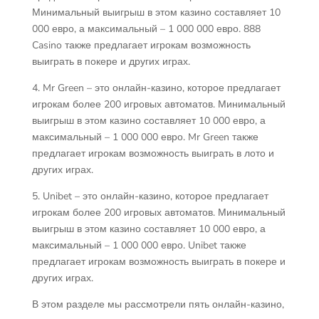
Минимальный выигрыш в этом казино составляет 10
000 евро, а максимальный – 1 000 000 евро. 888
Casino также предлагает игрокам возможность
выиграть в покере и других играх.
4. Mr Green – это онлайн-казино, которое предлагает
игрокам более 200 игровых автоматов. Минимальный
выигрыш в этом казино составляет 10 000 евро, а
максимальный – 1 000 000 евро. Mr Green также
предлагает игрокам возможность выиграть в лото и
других играх.
5. Unibet – это онлайн-казино, которое предлагает
игрокам более 200 игровых автоматов. Минимальный
выигрыш в этом казино составляет 10 000 евро, а
максимальный – 1 000 000 евро. Unibet также
предлагает игрокам возможность выиграть в покере и
других играх.
В этом разделе мы рассмотрели пять онлайн-казино,