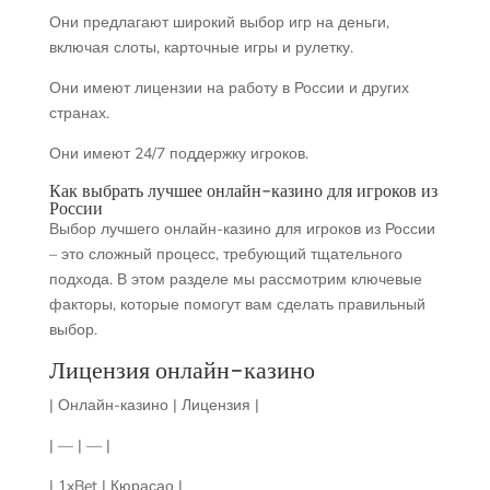
Они предлагают широкий выбор игр на деньги,
включая слоты, карточные игры и рулетку.
Они имеют лицензии на работу в России и других
странах.
Они имеют 24/7 поддержку игроков.
Как выбрать лучшее онлайн-казино для игроков из
России
Выбор лучшего онлайн-казино для игроков из России
– это сложный процесс, требующий тщательного
подхода. В этом разделе мы рассмотрим ключевые
факторы, которые помогут вам сделать правильный
выбор.
Лицензия онлайн-казино
| Онлайн-казино | Лицензия |
| — | — |
| 1xBet | Кюрасао |