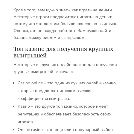
Кроме того, вам нужно знать, как играть на деньги.
Некоторые игроки предпочитают играть на деньги,
потому что это дает им больше шансов на выигрыш.
Однако, это не всегда работает. Вам нужно найти
баланс между риском и выигрышем.
Топ казино для получения крупных
выигрышей
Некоторые из лучших онлайн-казино для получения
крупных выигрышей включают:
Casino online – это один из лучших онлайн-казино,
которые предлагают игрокам высокие
коэффициенты выигрыша.
Kazino – это другое топ казино, которое имеет
репутацию и обеспечивает безопасность своих
игроков.
Online casino – это еще один популярный выбор