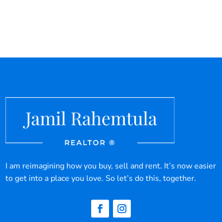
I am reimagining how you buy, sell and rent. It’s now easier
to get into a place you love. So let’s do this, together.