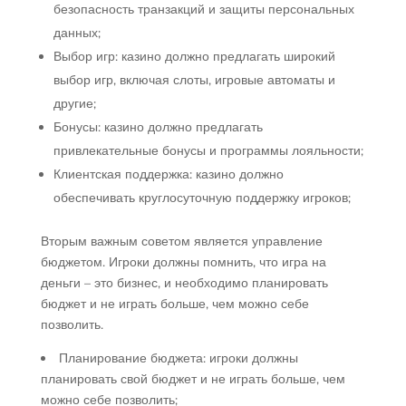
безопасность транзакций и защиты персональных
данных;
Выбор игр: казино должно предлагать широкий
выбор игр, включая слоты, игровые автоматы и
другие;
Бонусы: казино должно предлагать
привлекательные бонусы и программы лояльности;
Клиентская поддержка: казино должно
обеспечивать круглосуточную поддержку игроков;
Вторым важным советом является управление
бюджетом. Игроки должны помнить, что игра на
деньги – это бизнес, и необходимо планировать
бюджет и не играть больше, чем можно себе
позволить.
Планирование бюджета: игроки должны
планировать свой бюджет и не играть больше, чем
можно себе позволить;