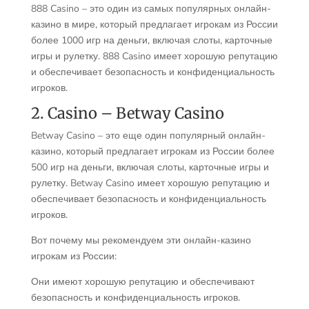
888 Casino – это один из самых популярных онлайн-
казино в мире, который предлагает игрокам из России
более 1000 игр на деньги, включая слоты, карточные
игры и рулетку. 888 Casino имеет хорошую репутацию
и обеспечивает безопасность и конфиденциальность
игроков.
2. Casino – Betway Casino
Betway Casino – это еще один популярный онлайн-
казино, который предлагает игрокам из России более
500 игр на деньги, включая слоты, карточные игры и
рулетку. Betway Casino имеет хорошую репутацию и
обеспечивает безопасность и конфиденциальность
игроков.
Вот почему мы рекомендуем эти онлайн-казино
игрокам из России:
Они имеют хорошую репутацию и обеспечивают
безопасность и конфиденциальность игроков.