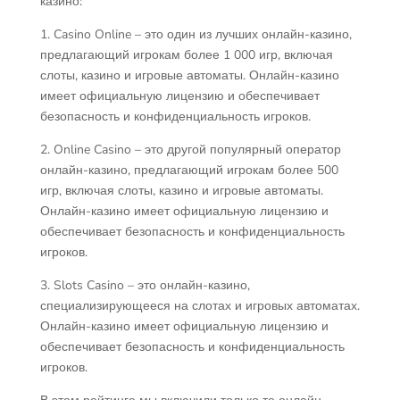
казино:
1. Casino Online – это один из лучших онлайн-казино,
предлагающий игрокам более 1 000 игр, включая
слоты, казино и игровые автоматы. Онлайн-казино
имеет официальную лицензию и обеспечивает
безопасность и конфиденциальность игроков.
2. Online Casino – это другой популярный оператор
онлайн-казино, предлагающий игрокам более 500
игр, включая слоты, казино и игровые автоматы.
Онлайн-казино имеет официальную лицензию и
обеспечивает безопасность и конфиденциальность
игроков.
3. Slots Casino – это онлайн-казино,
специализирующееся на слотах и игровых автоматах.
Онлайн-казино имеет официальную лицензию и
обеспечивает безопасность и конфиденциальность
игроков.