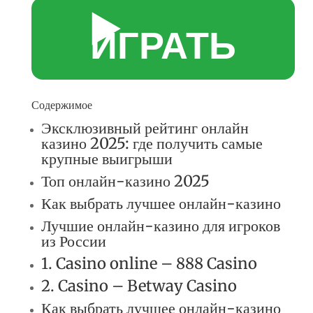
▶️
ИГРАТЬ
Содержимое
Эксклюзивный рейтинг онлайн
казино 2025: где получить самые
крупные выигрыши
Топ онлайн-казино 2025
Как выбрать лучшее онлайн-казино
Лучшие онлайн-казино для игроков
из России
1. Casino online – 888 Casino
2. Casino – Betway Casino
Как выбрать лучшее онлайн-казино