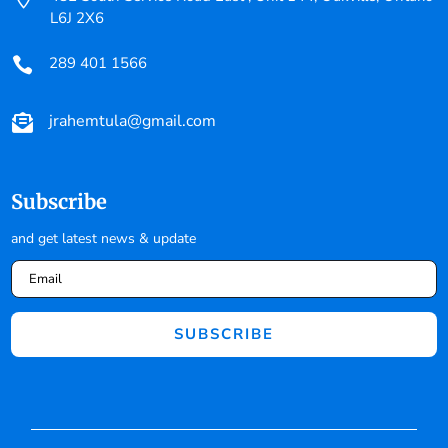
L6J 2X6
289 401 1566

jrahemtula@gmail.com

Subscribe
and get latest news & update
SUBSCRIBE