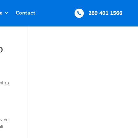
e
Contact
289 401 1566

o
ni su
overe
li