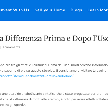
Invest With Us
Sell your Home
Blogs
Learn Mor
a Differenza Prima e Dopo l’Us
|
0 comments
are tra gli atleti e i culturisti. Prima dell’uso, molti cercano informazio
a saperne di più su questo steroide, ti consigliamo di visitare la pagina
prodotto/steroidi-anabolizzanti-orali/oxandrolone/
.
no steroide anabolizzante sintetico che è stato progettato per promu
tiche. A differenza di molti altri steroidi, è noto per avere effetti collatera
e tra gli sportivi.