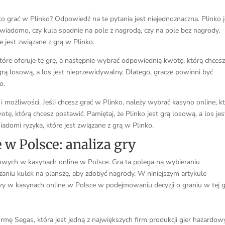
o grać w Plinko? Odpowiedź na te pytania jest niejednoznaczna. Plinko j
e wiadomo, czy kula spadnie na pole z nagrodą, czy na pole bez nagrody.
e jest związane z grą w Plinko.
tóre oferuje tę grę, a następnie wybrać odpowiednią kwotę, którą chces
grą losową, a los jest nieprzewidywalny. Dlatego, gracze powinni być
o.
i możliwości. Jeśli chcesz grać w Plinko, należy wybrać kasyno online, k
tę, którą chcesz postawić. Pamiętaj, że Plinko jest grą losową, a los jes
adomi ryzyka, które jest związane z grą w Plinko.
 w Polsce: analiza gry
rdowych w kasynach online w Polsce. Gra ta polega na wybieraniu
niu kulek na planszę, aby zdobyć nagrody. W niniejszym artykule
zy w kasynach online w Polsce w podejmowaniu decyzji o graniu w tej g
rmę Segas, która jest jedną z największych firm produkcji gier hazardow