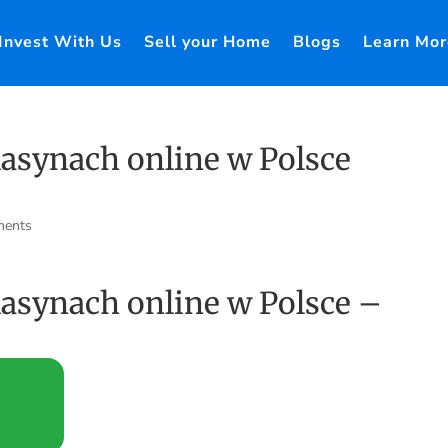
Invest With Us
Sell your Home
Blogs
Learn Mor
kasynach online w Polsce
ments
kasynach online w Polsce –