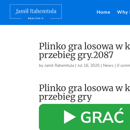
Home
Why 
Plinko gra losowa w 
przebieg gry.2087
by
Jamil Rahemtula
|
Jul 16, 2025
|
News
|
0 com
Plinko gra losowa w 
przebieg gry
▶️ GRAĆ