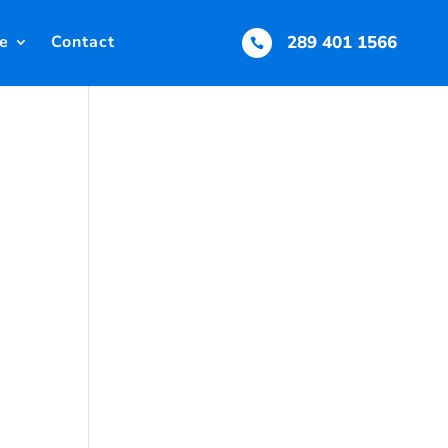
e
Contact
289 401 1566
