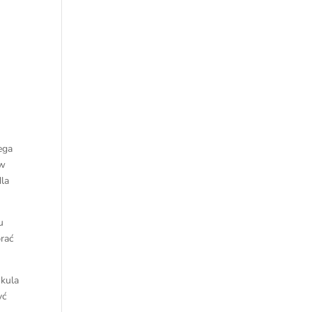
ega
 w
dla
u
brać
 kula
yć