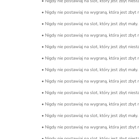
• Nigdy nie postawiaj na slot, który jest zbyt niesta
• Nigdy nie postawiaj na wygraną, która jest zbyt 
• Nigdy nie postawiaj na slot, który jest zbyt mały.
• Nigdy nie postawiaj na wygraną, która jest zbyt n
• Nigdy nie postawiaj na slot, który jest zbyt niesta
• Nigdy nie postawiaj na wygraną, która jest zbyt 
• Nigdy nie postawiaj na slot, który jest zbyt mały.
• Nigdy nie postawiaj na wygraną, która jest zbyt n
• Nigdy nie postawiaj na slot, który jest zbyt niesta
• Nigdy nie postawiaj na wygraną, która jest zbyt 
• Nigdy nie postawiaj na slot, który jest zbyt mały.
• Nigdy nie postawiaj na wygraną, która jest zbyt n
• Nigdy nie postawiaj na slot, który jest zbyt niesta