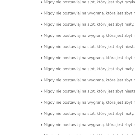
• Nigdy nie postawiaj na slot, który jest zbyt ryzy
• Nigdy nie postawiaj na wygraną, która jest zbyt 
• Nigdy nie postawiaj na slot, który jest zbyt mały.
• Nigdy nie postawiaj na wygraną, która jest zbyt n
• Nigdy nie postawiaj na slot, który jest zbyt niesta
• Nigdy nie postawiaj na wygraną, która jest zbyt 
• Nigdy nie postawiaj na slot, który jest zbyt mały.
• Nigdy nie postawiaj na wygraną, która jest zbyt n
• Nigdy nie postawiaj na slot, który jest zbyt niesta
• Nigdy nie postawiaj na wygraną, która jest zbyt 
• Nigdy nie postawiaj na slot, który jest zbyt mały.
• Nigdy nie postawiaj na wygraną, która jest zbyt n