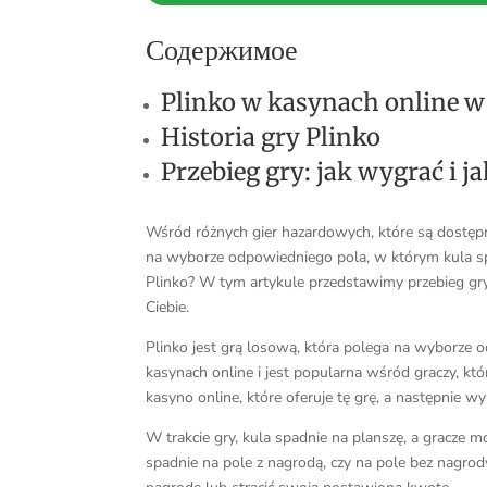
Содержимое
Plinko w kasynach online w 
Historia gry Plinko
Przebieg gry: jak wygrać i ja
Wśród różnych gier hazardowych, które są dostępne
na wyborze odpowiedniego pola, w którym kula spa
Plinko? W tym artykule przedstawimy przebieg gry,
Ciebie.
Plinko jest grą losową, która polega na wyborze 
kasynach online i jest popularna wśród graczy, kt
kasyno online, które oferuje tę grę, a następnie 
W trakcie gry, kula spadnie na planszę, a gracze 
spadnie na pole z nagrodą, czy na pole bez nagro