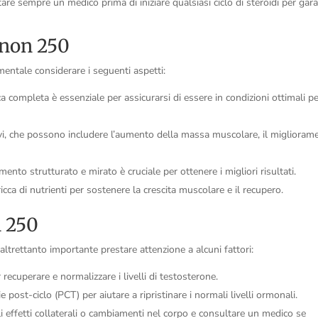
tare sempre un medico prima di iniziare qualsiasi ciclo di steroidi per gara
anon 250
mentale considerare i seguenti aspetti:
a completa è essenziale per assicurarsi di essere in condizioni ottimali p
ivi, che possono includere l’aumento della massa muscolare, il miglioram
nto strutturato e mirato è cruciale per ottenere i migliori risultati.
icca di nutrienti per sostenere la crescita muscolare e il recupero.
n 250
ltrettanto importante prestare attenzione a alcuni fattori:
recuperare e normalizzare i livelli di testosterone.
 post-ciclo (PCT) per aiutare a ripristinare i normali livelli ormonali.
 effetti collaterali o cambiamenti nel corpo e consultare un medico se