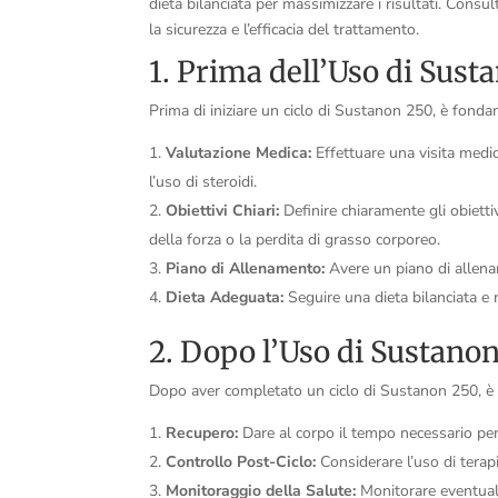
dieta bilanciata per massimizzare i risultati. Consul
la sicurezza e l’efficacia del trattamento.
1. Prima dell’Uso di Sust
Prima di iniziare un ciclo di Sustanon 250, è fonda
Valutazione Medica:
Effettuare una visita medic
l’uso di steroidi.
Obiettivi Chiari:
Definire chiaramente gli obiett
della forza o la perdita di grasso corporeo.
Piano di Allenamento:
Avere un piano di allename
Dieta Adeguata:
Seguire una dieta bilanciata e r
2. Dopo l’Uso di Sustano
Dopo aver completato un ciclo di Sustanon 250, è a
Recupero:
Dare al corpo il tempo necessario per 
Controllo Post-Ciclo:
Considerare l’uso di terapie
Monitoraggio della Salute:
Monitorare eventuali