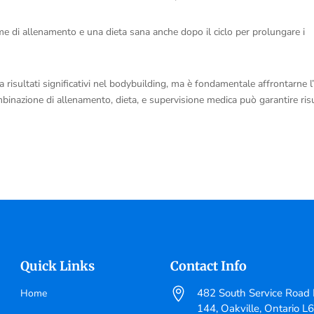
 di allenamento e una dieta sana anche dopo il ciclo per prolungare i
 risultati significativi nel bodybuilding, ma è fondamentale affrontarne l
inazione di allenamento, dieta, e supervisione medica può garantire risu
Quick Links
Contact Info

482 South Service Road E
Home
144, Oakville, Ontario L