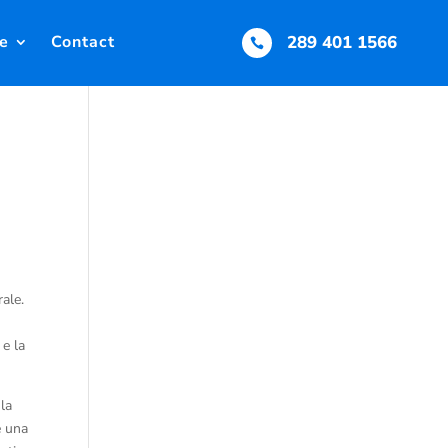
e
Contact
289 401 1566

rale.
 e la
 la
e una