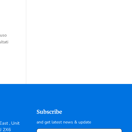
’uso
ltati
Subscribe
and get latest news & update
ast , Unit
6J 2X6