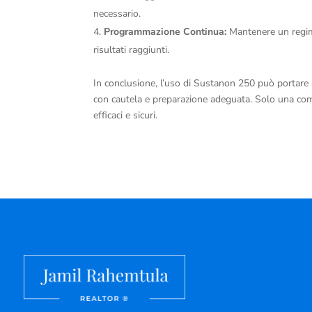
necessario.
Programmazione Continua:
Mantenere un regime
risultati raggiunti.
In conclusione, l’uso di Sustanon 250 può portare a
con cautela e preparazione adeguata. Solo una comb
efficaci e sicuri.