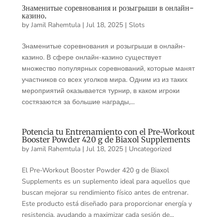
Знаменитые соревнования и розыгрыши в онлайн-
казино.
by
Jamil Rahemtula
|
Jul 18, 2025
|
Slots
Знаменитые соревнования и розыгрыши в онлайн-
казино. В сфере онлайн-казино существует
множество популярных соревнований, которые манят
участников со всех уголков мира. Одним из из таких
мероприятий оказывается турнир, в каком игроки
состязаются за большие награды,...
Potencia tu Entrenamiento con el Pre-Workout
Booster Powder 420 g de Biaxol Supplements
by
Jamil Rahemtula
|
Jul 18, 2025
|
Uncategorized
El Pre-Workout Booster Powder 420 g de Biaxol
Supplements es un suplemento ideal para aquellos que
buscan mejorar su rendimiento físico antes de entrenar.
Este producto está diseñado para proporcionar energía y
resistencia, ayudando a maximizar cada sesión de...