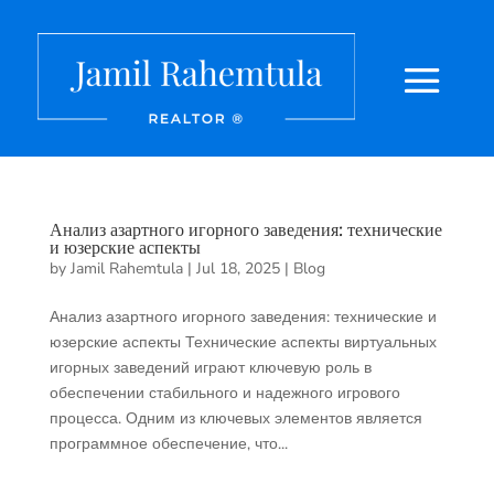
Анализ азартного игорного заведения: технические
и юзерские аспекты
by
Jamil Rahemtula
|
Jul 18, 2025
|
Blog
Анализ азартного игорного заведения: технические и
юзерские аспекты Технические аспекты виртуальных
игорных заведений играют ключевую роль в
обеспечении стабильного и надежного игрового
процесса. Одним из ключевых элементов является
программное обеспечение, что...