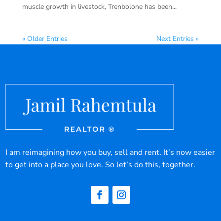
muscle growth in livestock, Trenbolone has been...
« Older Entries
Next Entries »
I am reimagining how you buy, sell and rent. It’s now easier
to get into a place you love. So let’s do this, together.