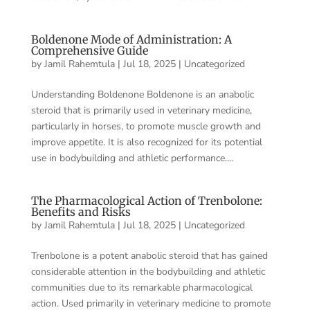
Boldenone Mode of Administration: A
Comprehensive Guide
by
Jamil Rahemtula
|
Jul 18, 2025
|
Uncategorized
Understanding Boldenone Boldenone is an anabolic
steroid that is primarily used in veterinary medicine,
particularly in horses, to promote muscle growth and
improve appetite. It is also recognized for its potential
use in bodybuilding and athletic performance....
The Pharmacological Action of Trenbolone:
Benefits and Risks
by
Jamil Rahemtula
|
Jul 18, 2025
|
Uncategorized
Trenbolone is a potent anabolic steroid that has gained
considerable attention in the bodybuilding and athletic
communities due to its remarkable pharmacological
action. Used primarily in veterinary medicine to promote