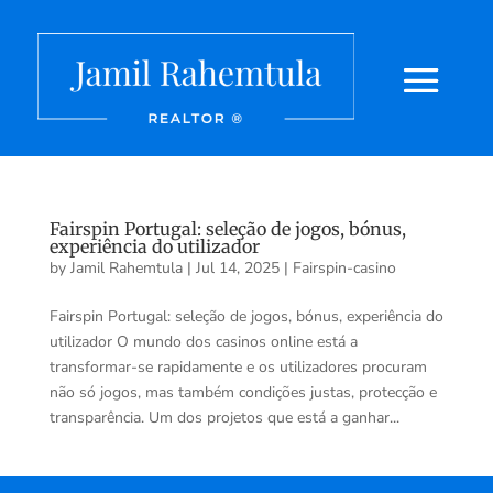
Fairspin Portugal: seleção de jogos, bónus,
experiência do utilizador
by
Jamil Rahemtula
|
Jul 14, 2025
|
Fairspin-casino
Fairspin Portugal: seleção de jogos, bónus, experiência do
utilizador O mundo dos casinos online está a
transformar-se rapidamente e os utilizadores procuram
não só jogos, mas também condições justas, protecção e
transparência. Um dos projetos que está a ganhar...