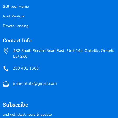
Sell your Home
Joint Venture
Private Lending
Contact Info

482 South Service Road East , Unit 144, Oakville, Ontario
L6J 2X6
289 401 1566

jrahemtula@gmail.com

Subscribe
and get latest news & update