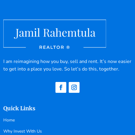
I am reimagining how you buy, sell and rent. It’s now easier
to get into a place you love. So let’s do this, together.
Quick Links
Home
Why Invest With Us