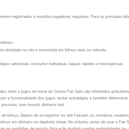
ecém-registrados e incentiva jogadores regulares. Para os principais bô
prêmios
la atividade no site e convertida em bônus reais ou retirada
gios adicionais: consultor individual, saques rápidos e recompensas
 dos slots e jogos de mesa do Casino Fair Spin são oferecidos gratuitam
com a funcionalidade dos jogos, testar estratégias e também determinar
essoais, sem investir dinheiro real.
as de bônus. Depois de se registrar no site Fairspin, os membros recebem
nus em dinheiro no depósito inicial. No entanto, antes de usar o Fair 
om as condições de aposta. Esta ação ajudará a evitar ambigüidades no