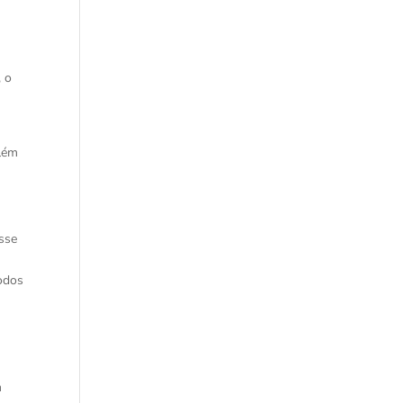
, o
Além
sse
todos
m