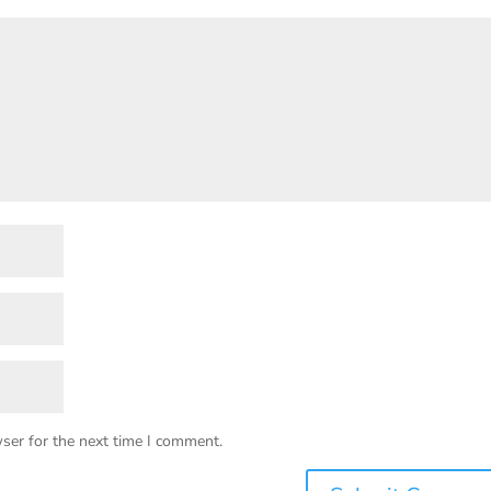
ser for the next time I comment.