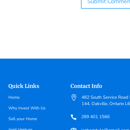
Quick Links
Contact Info

482 South Service Road E
Home
144, Oakville, Ontario L
Why Invest With Us
289 401 1566

Sell your Home
Joint Venture