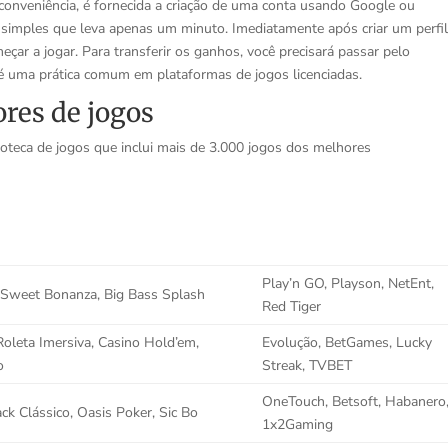
conveniência, é fornecida a criação de uma conta usando Google ou
 simples que leva apenas um minuto. Imediatamente após criar um perfil
çar a jogar. Para transferir os ganhos, você precisará passar pelo
 é uma prática comum em plataformas de jogos licenciadas.
res de jogos
oteca de jogos que inclui mais de 3.000 jogos dos melhores
Play’n GO, Playson, NetEnt,
 Sweet Bonanza, Big Bass Splash
Red Tiger
oleta Imersiva, Casino Hold’em,
Evolução, BetGames, Lucky
o
Streak, TVBET
OneTouch, Betsoft, Habanero
ck Clássico, Oasis Poker, Sic Bo
1x2Gaming