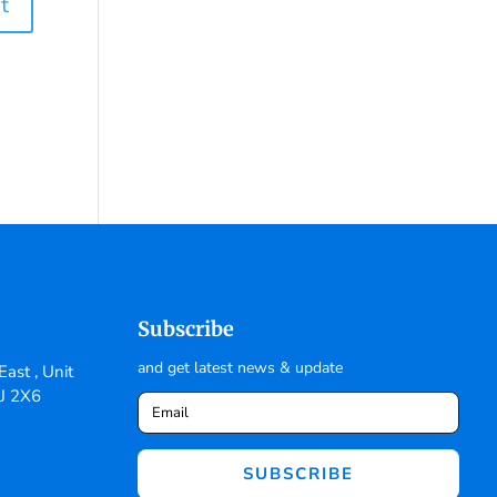
Subscribe
and get latest news & update
ast , Unit
6J 2X6
SUBSCRIBE